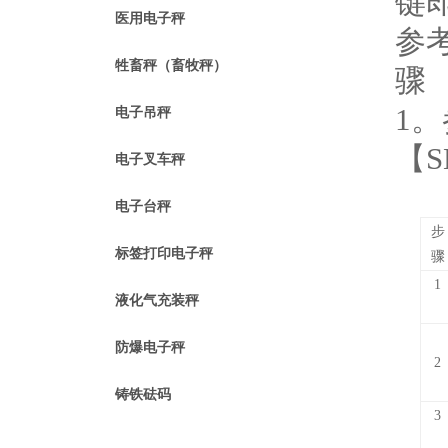
键
医用电子秤
参
牲畜秤（畜牧秤）
骤
1
电子吊秤
【S
电子叉车秤
电子台秤
步
标签打印电子秤
骤
1
液化气充装秤
防爆电子秤
2
铸铁砝码
3