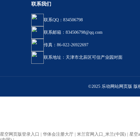
联系我们
联系QQ：834506798
联系邮箱：834506798@qq.com
传真：86-022-26922697
联系地址：天津市北辰区可信产业园对面
©2025 乐动网站网页版 
星空网页版登录入口
|
华体会注册大厅
|
米兰官网入口_米兰(中国)
|
星空a
(中国)
|