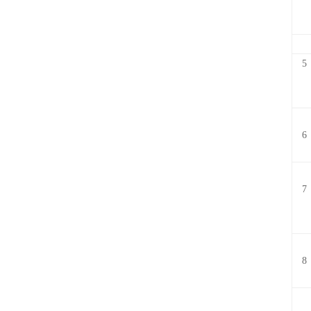
5
6
7
8