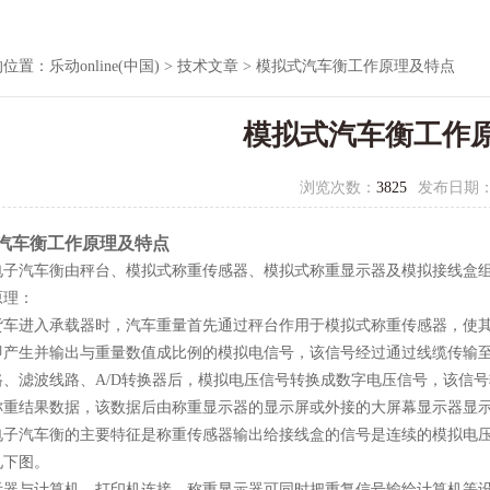
的位置：
乐动online(中国)
>
技术文章
> 模拟式汽车衡工作原理及特点
模拟式汽车衡工作
浏览次数：
3825
发布日期
汽车衡工作原理及特点
电子汽车衡由秤台、模拟式称重传感器、模拟式称重显示器及模拟接线盒
原理：
货车进入承载器时，汽车重量首先通过秤台作用于模拟式称重传感器，使
即产生并输出与重量数值成比例的模拟电信号，该信号经过通过线缆传输
、滤波线路、A/D转换器后，模拟电压信号转换成数字电压信号，该信号
称重结果数据，该数据后由称重显示器的显示屏或外接的大屏幕显示器显
电子汽车衡的主要特征是称重传感器输出给接线盒的信号是连续的模拟电
见下图。
示器与计算机、打印机连接，称重显示器可同时把重复信号输给计算机等