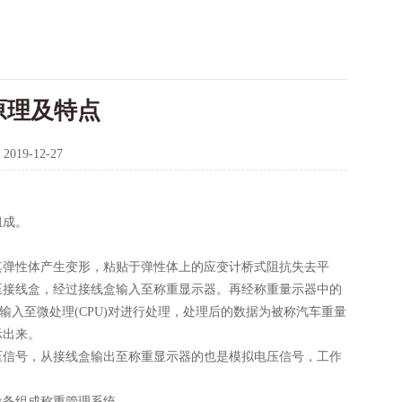
原理及特点
：
2019-12-27
组成。
其弹性体产生变形，粘贴于弹性体上的应变计桥式阻抗失去平
至接线盒，经过接线盒输入至称重显示器。再经称重量示器中的
输入至微处理(CPU)对进行处理，处理后的数据为被称汽车重量
示出来。
压信号，从接线盒输出至称重显示器的也是模拟电压信号，工作
设备组成称重管理系统。