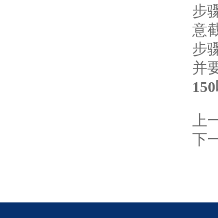
步
意
步
并
1
上
下