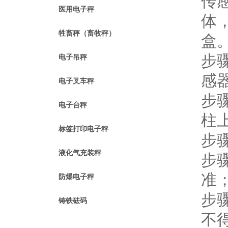
传
医用电子秤
体
牲畜秤（畜牧秤）
盒
步
电子吊秤
感
电子叉车秤
步
电子台秤
柱
标签打印电子秤
步
液化气充装秤
步
准
防爆电子秤
步
铸铁砝码
不