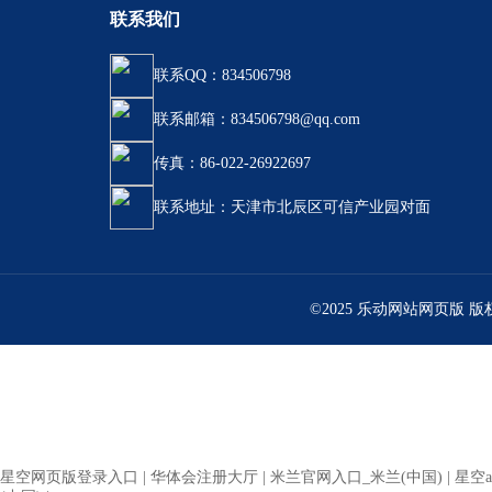
联系我们
联系QQ：834506798
联系邮箱：834506798@qq.com
传真：86-022-26922697
联系地址：天津市北辰区可信产业园对面
©2025 乐动网站网页版 
星空网页版登录入口
|
华体会注册大厅
|
米兰官网入口_米兰(中国)
|
星空a