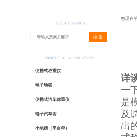
产品搜索
您现在
PRODUCT SEARCH
产品分类
PRODUCT CLASSIFICATION
便携式称重仪
详
电子地磅
一
是
便携式汽车称重仪
及
电子汽车衡
出
小地磅（平台秤）