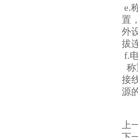
e
置
外
拔
f.
称
接
源
上
下