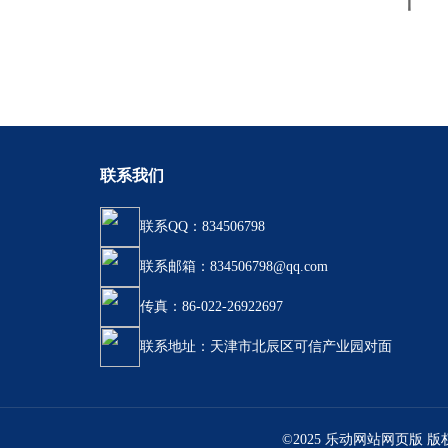
联系我们
联系QQ：834506798
联系邮箱：834506798@qq.com
传真：86-022-26922697
联系地址：天津市北辰区可信产业园对面
©2025 乐动网站网页版 