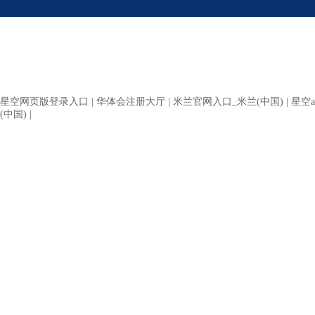
星空网页版登录入口
|
华体会注册大厅
|
米兰官网入口_米兰(中国)
|
星空a
(中国)
|