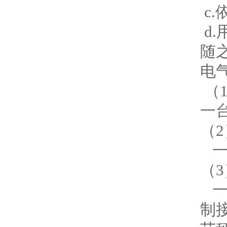
c
d
随
电
（
一
（
一
（
一
制