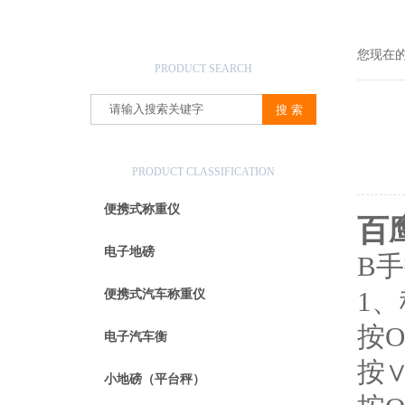
产品搜索
您现在
PRODUCT SEARCH
产品分类
PRODUCT CLASSIFICATION
便携式称重仪
百
电子地磅
B
1
便携式汽车称重仪
按O
电子汽车衡
按
小地磅（平台秤）