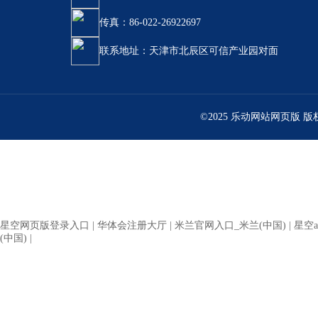
传真：86-022-26922697
联系地址：天津市北辰区可信产业园对面
©2025 乐动网站网页版 
星空网页版登录入口
|
华体会注册大厅
|
米兰官网入口_米兰(中国)
|
星空a
(中国)
|