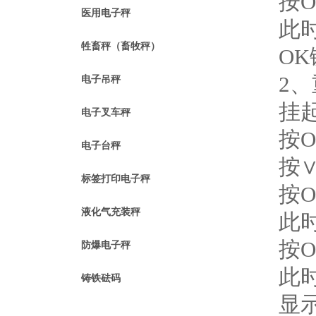
按O
医用电子秤
此
牲畜秤（畜牧秤）
O
2
电子吊秤
挂
电子叉车秤
按O
电子台秤
按
标签打印电子秤
按O
液化气充装秤
此时
按O
防爆电子秤
此
铸铁砝码
显