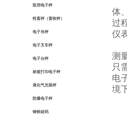
首
医用电子秤
体
牲畜秤（畜牧秤）
过
仪
电子吊秤
1
电子叉车秤
测
电子台秤
只
标签打印电子秤
电
液化气充装秤
境
防爆电子秤
铸铁砝码