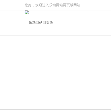
您好，欢迎进入乐动网站网页版网站！