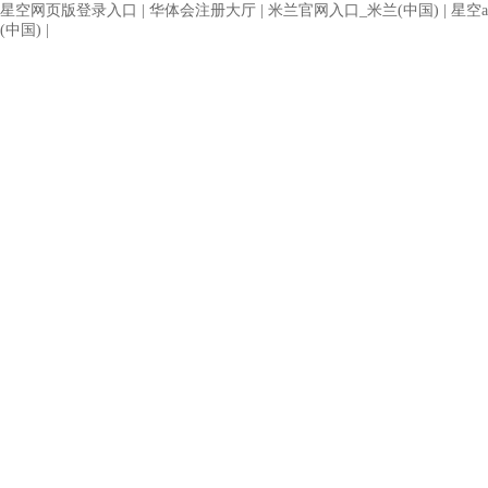
星空网页版登录入口
|
华体会注册大厅
|
米兰官网入口_米兰(中国)
|
星空a
(中国)
|