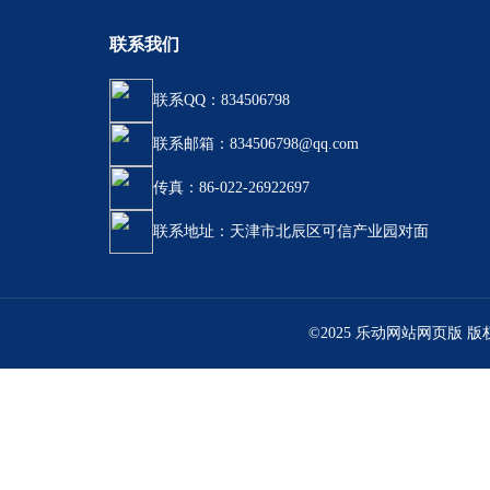
联系我们
联系QQ：834506798
联系邮箱：834506798@qq.com
传真：86-022-26922697
联系地址：天津市北辰区可信产业园对面
©2025 乐动网站网页版 