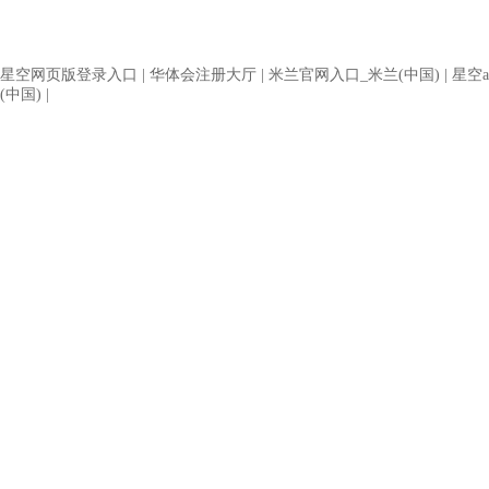
星空网页版登录入口
|
华体会注册大厅
|
米兰官网入口_米兰(中国)
|
星空a
(中国)
|