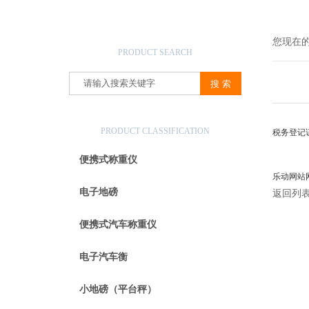
产品搜索
您现在
PRODUCT SEARCH
产品分类
PRODUCT CLASSIFICATION
税务登记
便携式称重仪
乐动网站
电子地磅
返回列
便携式汽车称重仪
电子汽车衡
小地磅（平台秤）