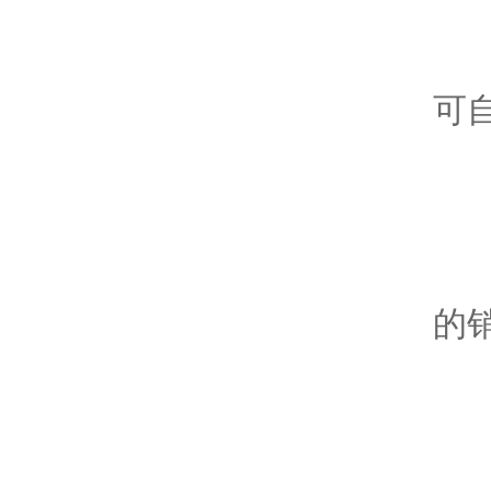
3
可
4
5
的
6