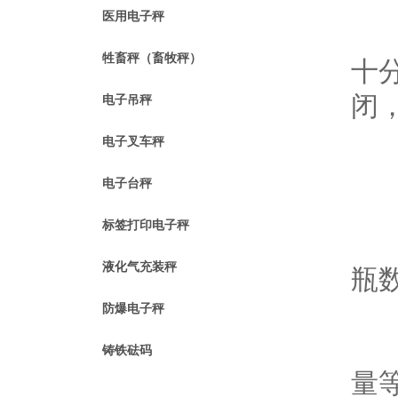
医用电子秤
全
牲畜秤（畜牧秤）
十
闭
电子吊秤
电子叉车秤
液
电子台秤
标签打印电子秤
1
液化气充装秤
瓶
防爆电子秤
2
铸铁砝码
量