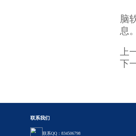
1
脑
息
上
下
联系我们
联系QQ：834506798