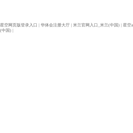
星空网页版登录入口
|
华体会注册大厅
|
米兰官网入口_米兰(中国)
|
星空a
(中国)
|