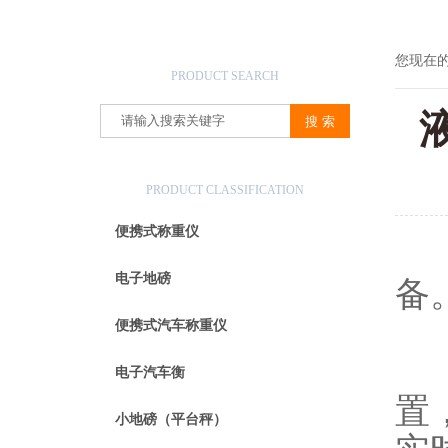
产品搜索
您现在
PRODUCT SEARCH
产品分类
PRODUCT CLASSIFICATION
便携式称重仪
电子地磅
备
便携式汽车称重仪
称
电子汽车衡
置
小地磅（平台秤）