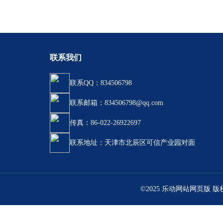
联系我们
联系QQ：834506798
联系邮箱：834506798@qq.com
传真：86-022-26922697
联系地址：天津市北辰区可信产业园对面
©2025 乐动网站网页版 