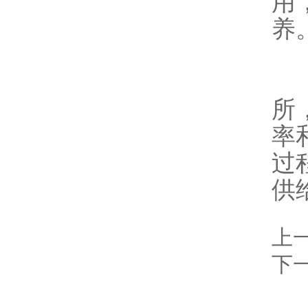
用
养
液
所
率
过
供
上
下