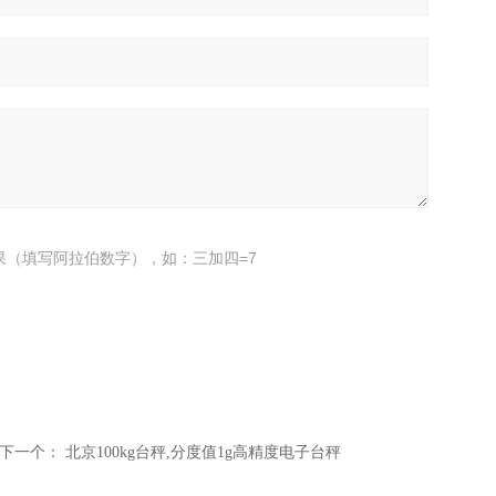
果（填写阿拉伯数字），如：三加四=7
下一个：
北京100kg台秤,分度值1g高精度电子台秤