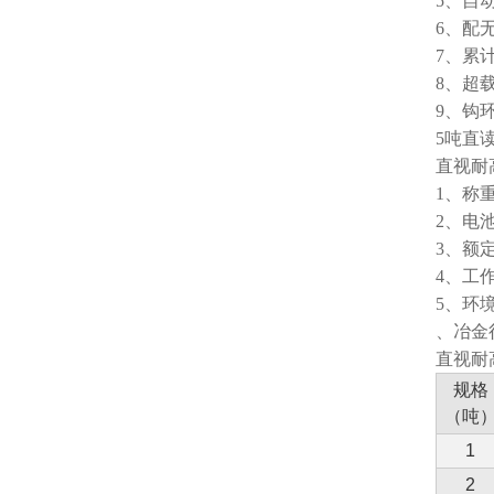
5、自
6、配
7、累
8、超
9、钩
5吨直
直视耐
1、称
2、电池
3、额定
4、工作
5、环境
、冶金
直视耐
规格
（吨
1
2