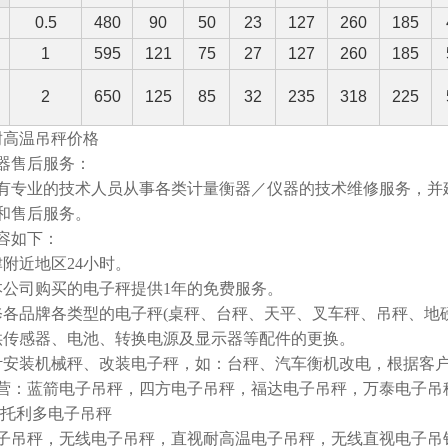
0.5
480
90
50
23
127
260
185
1
595
121
75
27
127
260
185
2
650
125
85
32
235
318
225
耐高温吊秤价格
器售后服务：
有专业的技术人员从事各类计量衡器／仪器的技术维修服务，并
和售后服务。
容如下：
津附近地区24小时。
本公司购买的电子秤提供1年的免费服务。
修各品牌各类型的电子秤(桌秤、台秤、天平、叉车秤、吊秤、地
供传感器、电池、转换电源及显示器等配件的更换。
计安装机械秤、改装电子秤，如：台秤、汽车衡机改电，根据客
营：蓝箭电子吊秤，四方电子吊秤，福达电子吊秤，万泰电子吊
-托利多电子吊秤
子吊秤，无线电子吊秤，直视耐高温电子吊秤，无线直视电子吊