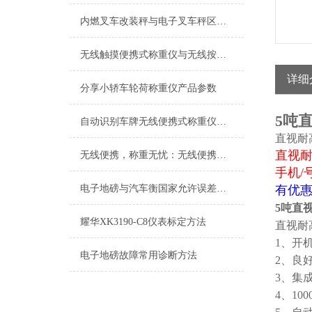
内燃叉车改装秤与电子叉车秤区别？
无线触摸便携式称重仪与无线按键式汽车称重仪区别
详细
分享小轿车轮荷称重仪产品参数
5吨
自动识别车牌无线便携式称重仪优点
直视耐
直视
无线便携，称重无忧：无线便携式称重仪打造便捷称重新体验
手机/
电子地磅与汽车衡国家允许误差是多少？
有优惠
5吨直
耀华XK3190-C8仪表标定方法
直视耐
1、开
电子地磅故障常用诊断方法
2、良
3、集
4、1