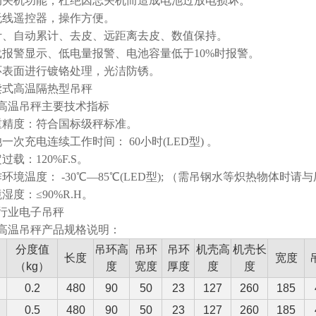
动关机功能，杜绝因忘关机而造成电池过放电损坏。
无线遥控器，操作方便。
计、自动累计、去皮、远距离去皮、数值保持。
载报警显示、低电量报警、电池容量低于10%时报警。
环表面进行镀铬处理，光洁防锈。
读式高温隔热型吊秤
高温吊秤主要技术指标
重精度：符合国标级秤标准。
一次充电连续工作时间： 60小时(LED型) 。
过载：120%F.S。
环境温度： -30℃—85℃(LED型); （需吊钢水等炽热物体时请
湿度：≤90%R.H。
行业电子吊秤
高温吊秤产品规格说明：
分度值
吊环高
吊环
吊环
机壳高
机壳长
长度
宽度
）
（kg）
度
宽度
厚度
度
度
0.2
480
90
50
23
127
260
185
0.5
480
90
50
23
127
260
185