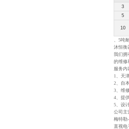
3
5
10
、5吨
沐恒衡
我们拥
的维修
服务内
1、天
2、自
3、维
4、提
5、设
公司主
梅特勒
直视电