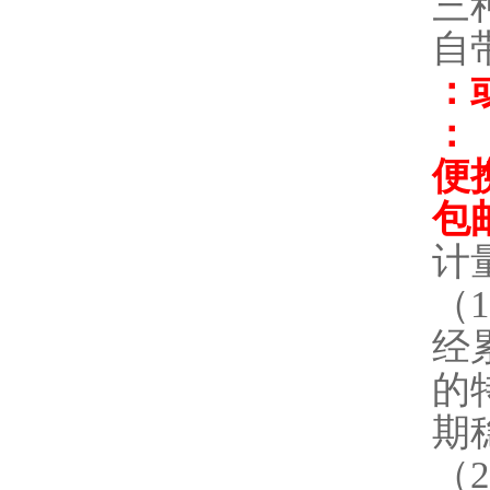
三种
自
：
： 
便
包
计
（
经
的
期
（