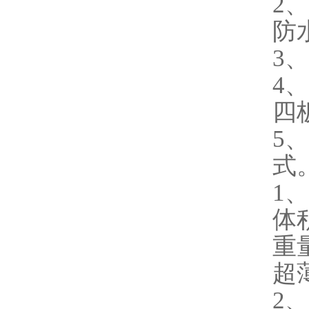
2
防
3
4
四
5
式
1
体积
重量
超
2