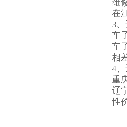
维
在
3
车
车
相
4
重
辽
性