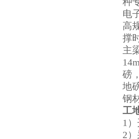
种
电
高
撑
主
14
磅
地
钢
工地
1
2