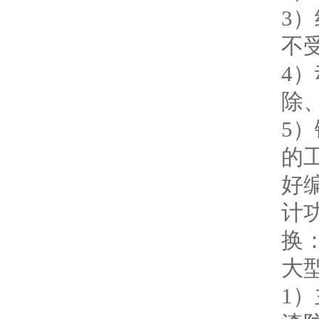
3
不
4
除
5
的
好
计
换
大
1）