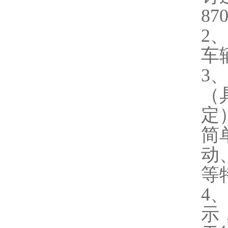
87
2
车
3
（
定
简
动
等
4
示