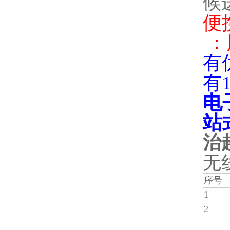
候
便
：
有
有
电
站
治
无
序号
1
2