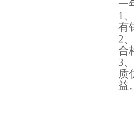
一
1
有
2
合
3
质
益