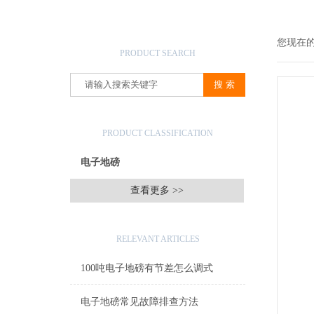
产品搜索
您现在
PRODUCT SEARCH
产品分类
PRODUCT CLASSIFICATION
电子地磅
查看更多 >>
相关文章
RELEVANT ARTICLES
100吨电子地磅有节差怎么调式
电子地磅常见故障排查方法