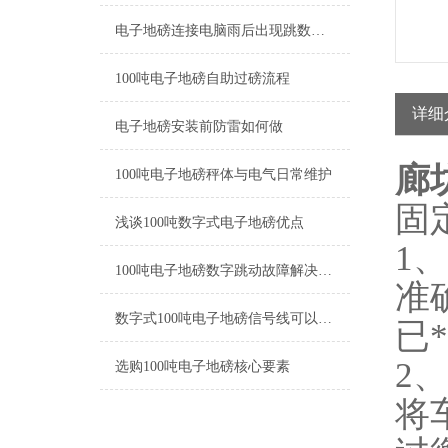
电子地磅连接电脑雨后出现跳数怎么检修
100吨电子地磅自助过磅流程
详细
电子地磅安装前防雷如何做
廊
100吨电子地磅秤体与电气日常维护
固
浅谈100吨数字式电子地磅优点
1
100吨电子地磅数字跳动故障解决方法
准
数字式100吨电子地磅信号线可以接多少米
已
2
选购100吨电子地磅核心要素
将