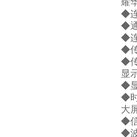
耀华
◆
◆通
◆
◆
◆传
显
◆
◆
大
◆
◆波