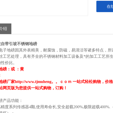
在
介绍
吨自带引坡不锈钢地磅
电子地磅因其外表精美，耐腐蚀，防磁，易清洁等诸多特点，所以
丝工艺处理，具有齐全的不锈钢材料加工设备及*的加工工艺所
的性价比。
地磅：或 ：黄
：
磅厂家http://www.tjmuheng。。ｃｏｍ 一站式轻松购物
站网页版为您提供一站式购物，订购！
磅产品功能：
高精度系列传感器4颗,使用寿命长,安全超载200%,极限超载40