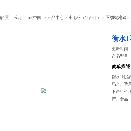
的位置：
乐动online(中国)
>
产品中心
>
小地磅（平台秤）
>
不锈钢地磅
>
衡水
更新时间： 2
产品型号
简单描述
衡水1吨
场合。适
不产生位
产、食品