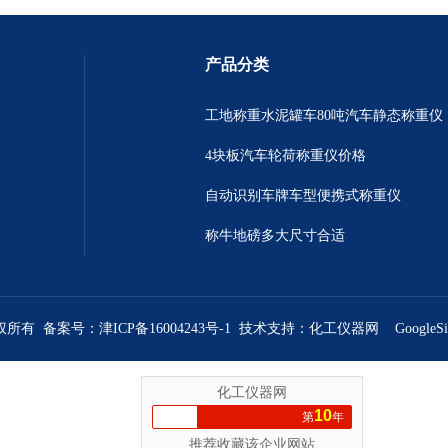
产品分类
工地称重水泥罐车80吨汽车静态称重仪
4块板汽车轮荷称重仪价格
自动识别车牌车型便携式称重仪
称牛地磅多大尺寸合适
版权所有 备案号：
津ICP备16004243号-1
技术支持：
化工仪器网
GoogleS
化工仪器网
10
第
年
推荐收藏该企业网站