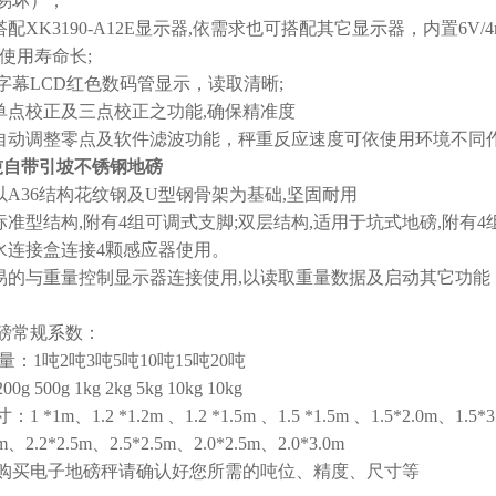
易坏）；
搭配XK3190-A12E显示器,依需求也可搭配其它显示器，内置6
池使用寿命长;
大字幕LCD红色数码管显示，读取清晰;
有单点校正及三点校正之功能,确保精准度
有自动调整零点及软件滤波功能，秤重反应速度可依使用环境不同
吨自带引坡不锈钢地磅
面以A36结构花纹钢及U型钢骨架为基础,坚固耐用
层标准型结构,附有4组可调式支脚;双层结构,适用于坑式地磅,附
防水连接盒连接4颗感应器使用。
轻易的与重量控制显示器连接使用,以读取重量数据及启动其它功能
磅常规系数：
称量：1吨2吨3吨5吨10吨15吨20吨
g 500g 1kg 2kg 5kg 10kg 10kg
 *1m、1.2 *1.2m 、1.2 *1.5m 、1.5 *1.5m 、1.5*2.0m、1.5*3
0m、2.2*2.5m、2.5*2.5m、2.0*2.5m、2.0*3.0m
购买电子地磅秤请确认好您所需的吨位、精度、尺寸等