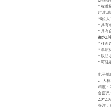
器很容
* 标准
时,电
*6位
* 具
* 具
衡水1
* 秤
* 单
* 以
* 可
电子地
zui大
精度：200
台面尺寸：1
2.0*2.
备注：