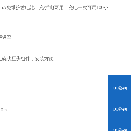
V/4mA免维护蓄电池，充/插电两用，充电一次可用100小
作调整
有4组碗状压头组件，安装方便。
QQ咨询
QQ咨询
.0m
QQ咨询