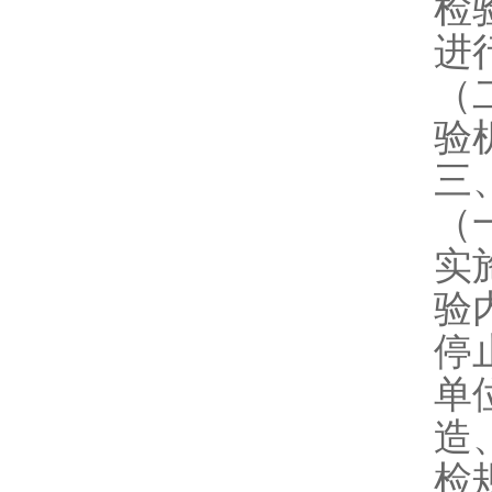
检
进
（
验
三
（
实
验
停
单
造
检