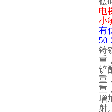
砝
电
小
有
5
铸
重
铲
重
重
增
射