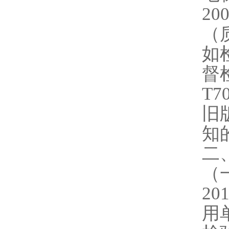
2
（
如
督
T
旧
知
二
（
2
用