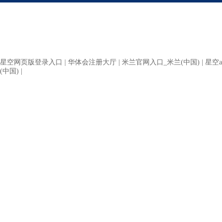
星空网页版登录入口
|
华体会注册大厅
|
米兰官网入口_米兰(中国)
|
星空a
(中国)
|