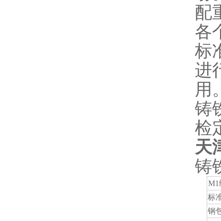
配
各
标
进
用
铸
检
天
铸
M1
标
钢包