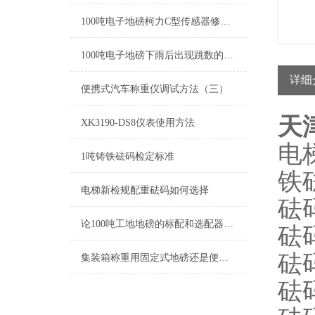
100吨电子地磅柯力C型传感器修改地址方法
100吨电子地磅下雨后出现跳数的原因
详细
便携式汽车称重仪调试方法（三）
天
XK3190-DS8仪表使用方法
电
1吨铸铁砝码检定标准
铁
电梯新检规配重砝码如何选择
砝码
论100吨工地地磅的标配和选配器件有哪些
砝
砝
集装箱称重用固定式地磅还是便携式地磅？
砝