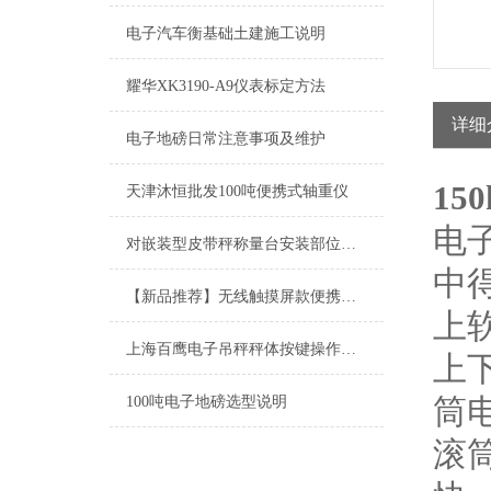
电子汽车衡基础土建施工说明
耀华XK3190-A9仪表标定方法
详细
电子地磅日常注意事项及维护
15
天津沐恒批发100吨便携式轴重仪
电
对嵌装型皮带秤称量台安装部位的要求
中
【新品推荐】无线触摸屏款便携式称重仪
上
上海百鹰电子吊秤秤体按键操作说明
上
筒
100吨电子地磅选型说明
滚