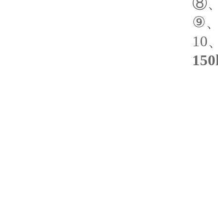
⑧、
⑨、
1
15