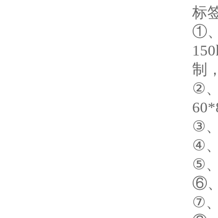
标
①、
15
制
②、
60
③、
④、
⑤、
⑥、
⑦、