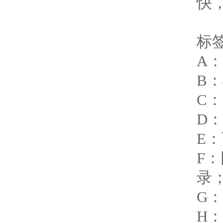
快
标
A
B
C
D
E：
F
录
G
H：