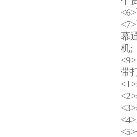
个货
<
<7
幕
机;
<9
带
<1
<2
<3
<4
<5