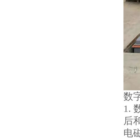
数
1
后
电