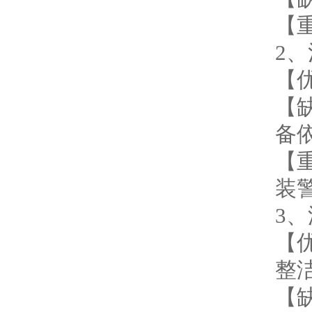
【
2
【
【
备
【
装
3
【
整
【