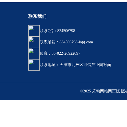
联系我们
联系QQ：834506798
联系邮箱：834506798@qq.com
传真：86-022-26922697
联系地址：天津市北辰区可信产业园对面
©2025 乐动网站网页版 