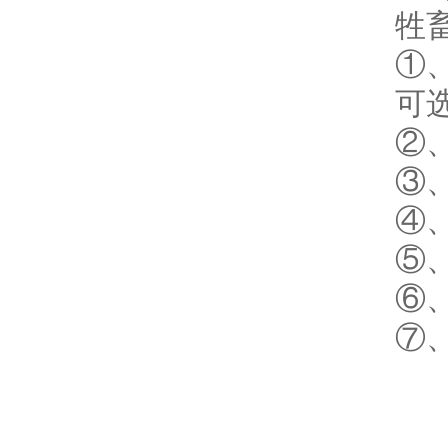
牲
①
可
②
③
④
⑤
⑥
⑦