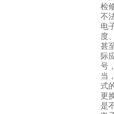
检
不
电
度
甚
际
号
当
式
更
是