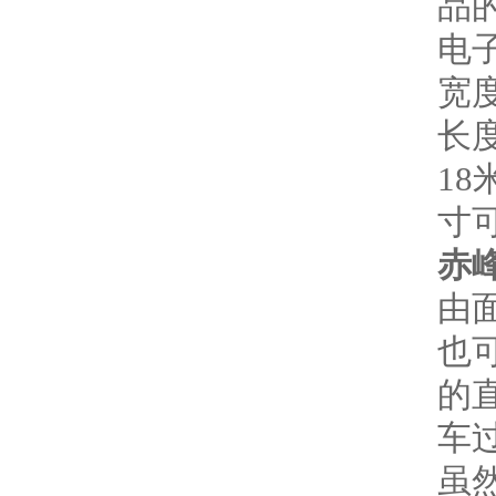
品
电
宽度
长度
18
寸
赤
由
也
的
车
虽