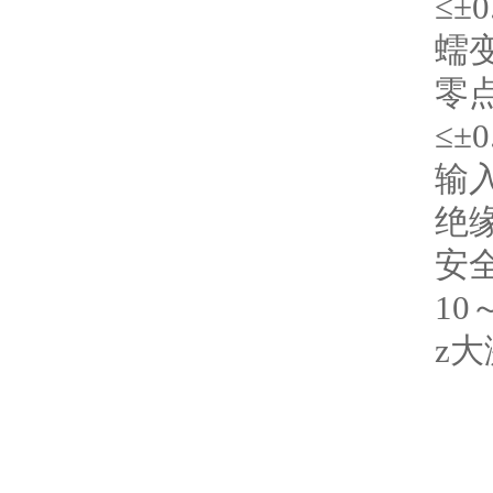
≤±0
蠕变
零点
≤±0
输入
绝缘
安全
10
z