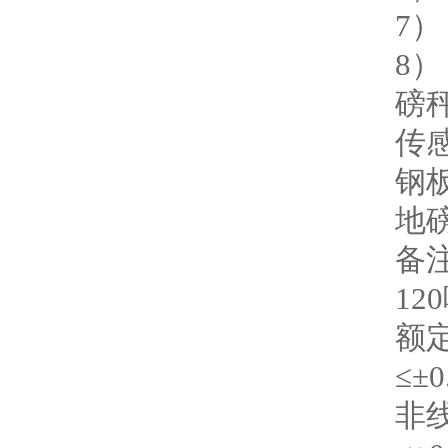
7
8
磅
传感
钢板
地
备
1
额
≤±0
非线