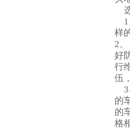
选
1
样
2
好
行
伍
3
的
的
格