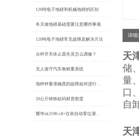
120吨电子地磅和机械地磅的区别
冬天做地磅基础需要注意哪些事项
详细
120吨电子地磅常见故障及解决方法
天
台秤开关休止器失灵怎么调修？
储
无人值守汽车衡称重系统
量
地秤秤量准确度的故障如何进行调修?
口
20公斤铸铁砝码材质密度
自
耀华xk3190-c8+仪表自动零位灌装功能
天