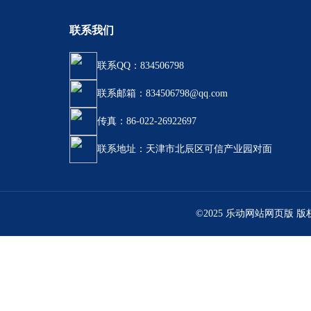
联系我们
联系QQ：834506798
联系邮箱：834506798@qq.com
传真：86-022-26922697
联系地址：天津市北辰区可信产业园对面
©2025 乐动网站网页版 