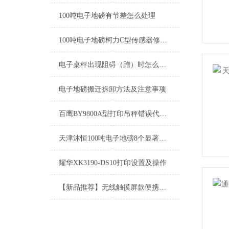
100吨电子地磅有节差怎么处理
100吨电子地磅柯力C型传感器修改地址方法
电子桌秤出现阻碍（蹭）时怎么解决?
电子地磅搬迁拆卸方法及注意事项
百鹰BY9800A型打印吊秤错误代码信息提示
天津沐恒100吨电子地磅8个显著特征
耀华XK3190-DS10打印设置及操作
【新品推荐】无线触摸屏款便携式称重仪